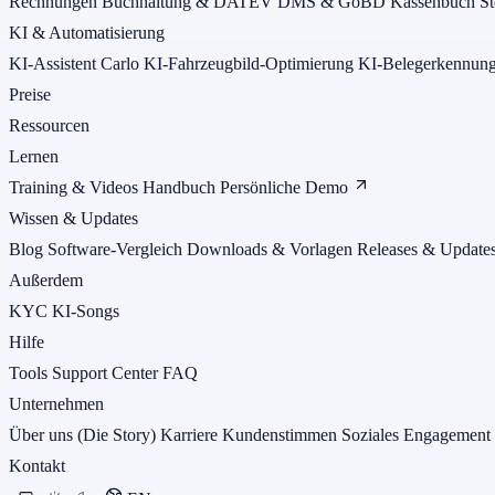
Rechnungen
Buchhaltung & DATEV
DMS & GoBD
Kassenbuch
St
KI & Automatisierung
KI-Assistent Carlo
KI-Fahrzeugbild-Optimierung
KI-Belegerkennun
Preise
Ressourcen
Lernen
Training & Videos
Handbuch
Persönliche Demo
Wissen & Updates
Blog
Software-Vergleich
Downloads & Vorlagen
Releases & Update
Außerdem
KYC
KI-Songs
Hilfe
Tools
Support Center
FAQ
Unternehmen
Über uns (Die Story)
Karriere
Kundenstimmen
Soziales Engagement
Kontakt