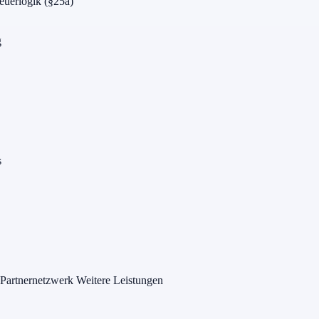
euerlogik (§25a)
g
s
Partnernetzwerk
Weitere Leistungen