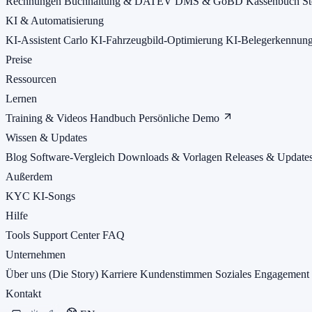
Rechnungen
Buchhaltung & DATEV
DMS & GoBD
Kassenbuch
St
KI & Automatisierung
KI-Assistent Carlo
KI-Fahrzeugbild-Optimierung
KI-Belegerkennun
Preise
Ressourcen
Lernen
Training & Videos
Handbuch
Persönliche Demo
Wissen & Updates
Blog
Software-Vergleich
Downloads & Vorlagen
Releases & Update
Außerdem
KYC
KI-Songs
Hilfe
Tools
Support Center
FAQ
Unternehmen
Über uns (Die Story)
Karriere
Kundenstimmen
Soziales Engagement
Kontakt