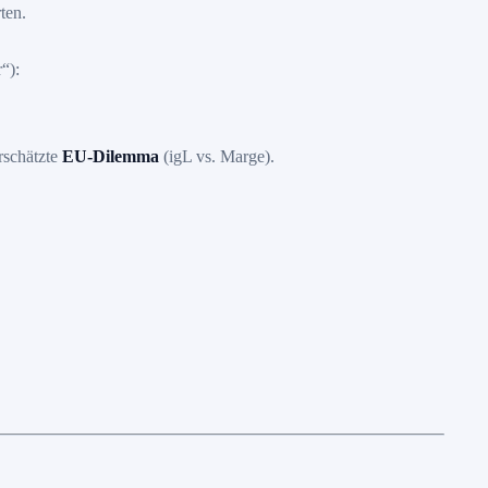
ten.
“):
rschätzte
EU-Dilemma
(igL vs. Marge).