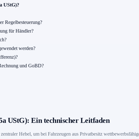
5a UStG)?
der Regelbesteuerung?
rung für Händler?
sch?
ngewendet werden?
fferenz)?
an Rechnung und GoBD?
5a UStG): Ein technischer Leitfaden
zentraler Hebel, um bei Fahrzeugen aus Privatbesitz wettbewerbsfähige 