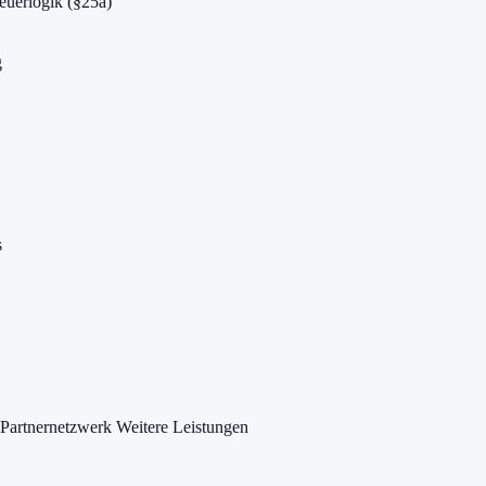
euerlogik (§25a)
g
s
Partnernetzwerk
Weitere Leistungen