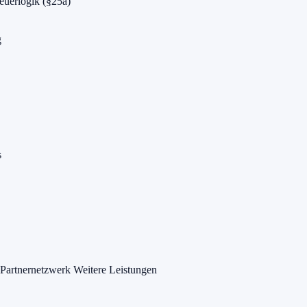
euerlogik (§25a)
g
s
Partnernetzwerk
Weitere Leistungen