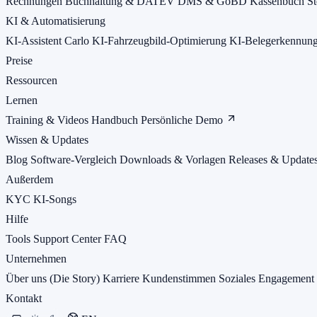
Rechnungen
Buchhaltung & DATEV
DMS & GoBD
Kassenbuch
St
KI & Automatisierung
KI-Assistent Carlo
KI-Fahrzeugbild-Optimierung
KI-Belegerkennun
Preise
Ressourcen
Lernen
Training & Videos
Handbuch
Persönliche Demo
Wissen & Updates
Blog
Software-Vergleich
Downloads & Vorlagen
Releases & Update
Außerdem
KYC
KI-Songs
Hilfe
Tools
Support Center
FAQ
Unternehmen
Über uns (Die Story)
Karriere
Kundenstimmen
Soziales Engagement
Kontakt